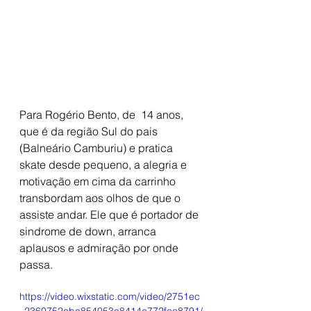
Para Rogério Bento, de  14 anos, 
que é da região Sul do pais 
(Balneário Camburiu) e pratica 
skate desde pequeno, a alegria e 
motivação em cima da carrinho 
transbordam aos olhos de que o 
assiste andar. Ele que é portador de 
sindrome de down, arranca 
aplausos e admiração por onde 
passa. 
https://video.wixstatic.com/video/2751ec
_2360752eba854053a8414c772fec8791/